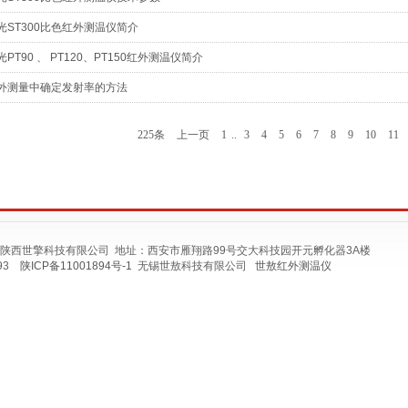
光ST300比色红外测温仪简介
光PT90 、 PT120、PT150红外测温仪简介
外测量中确定发射率的方法
225条
上一页
1
..
3
4
5
6
7
8
9
10
11
公司 陕西世擎科技有限公司 地址：西安市雁翔路99号交大科技园开元孵化器3A楼
493
陕ICP备11001894号-1
无锡世敖科技有限公司
世敖红外测温仪